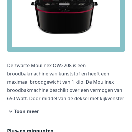
De zwarte Moulinex OW2208 is een
broodbakmachine van kunststof en heeft een
maximaal broodgewicht van 1 kilo. De Moulinex
broodbakmachine beschikt over een vermogen van
650 Watt. Door middel van de deksel met kijkvenster
zie je precies hoe je brood er aan toe is. Misschien
Toon meer
ben je een ingrediënt vergeten, deze voeg je
gewoon toe via de deksel met vulopening.
Plus- en minpunten
De broodbakmachine van Moulinex beschikt over