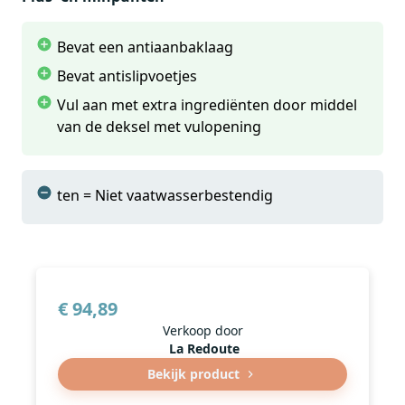
maar liefst 17 programma’s. Met deze programma’s
Bevat een antiaanbaklaag
bak je bijvoorbeeld jam, glutenvrij brood en nog veel
meer. De warmhoudfunctie zorgt ervoor dat het
Bevat antislipvoetjes
brood nog even warm blijft zodra het programma is
Vul aan met extra ingrediënten door middel
afgelopen.
van de deksel met vulopening
ten = Niet vaatwasserbestendig
€ 94,89
Verkoop door
La Redoute
Bekijk product