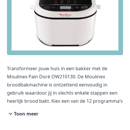
Transformeer jouw huis in een bakker met de
Moulinex Pain Doré OW210130. De Moulinex
broodbakmachine is ontzettend eenvoudig in
gebruik waardoor jij in slechts enkele stappen een
heerlijk brood bakt. Kies een van de 12 programma’s
uit voor jouw favoriete brood. Bak een heerlijke
Toon meer
stokbrood voor bij de barbeque of maak iets lekkers
klaar voor de zondag.