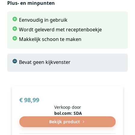
Plus- en minpunten
De machine is makkelijk schoon te maken. De
uitneembare broodpan bevat een anti-aanbaklaag
Eenvoudig in gebruik
waardoor broodresten makkelijker verwijderd
kunnen worden. Daarnaast zijn bepaalde
Wordt geleverd met receptenboekje
onderdelen vaatwasserbestendig. Handig!
Makkelijk schoon te maken
Bevat geen kijkvenster
€ 98,99
Verkoop door
bol.com: SDA
Bekijk product