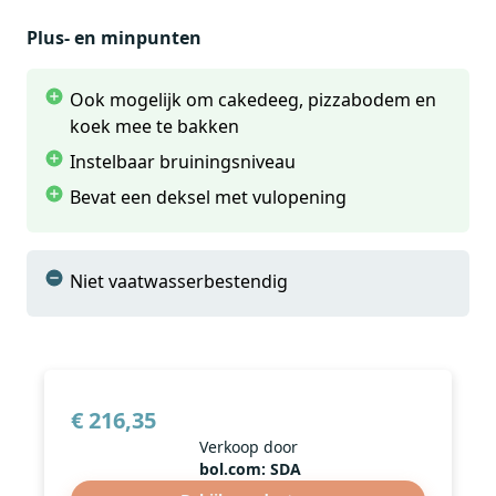
zorgt ervoor dat het brood nog een uur lang warm
Plus- en minpunten
blijft.
Het materiaal waarvan de broodbakmachine is
Ook mogelijk om cakedeeg, pizzabodem en
gemaakt, is kunststof. Het uitneembare bakblik is
koek mee te bakken
gemaakt van PTFE. Met de broodbakmachine van
Instelbaar bruiningsniveau
Moulinex bak je broden tot 1,5 kilo.
Bevat een deksel met vulopening
Niet vaatwasserbestendig
€ 216,35
Verkoop door
bol.com: SDA