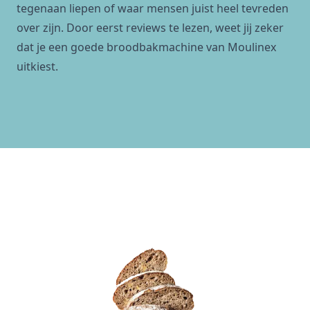
tegenaan liepen of waar mensen juist heel tevreden
over zijn. Door eerst reviews te lezen, weet jij zeker
dat je een goede broodbakmachine van Moulinex
uitkiest.