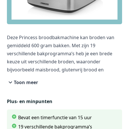
Deze Princess broodbakmachine kan broden van
gemiddeld 600 gram bakken. Met zijn 19
verschillende bakprogramma’s heb je een brede
keuze uit verschillende broden, waaronder
bijvoorbeeld maisbrood, glutenvrij brood en
rijstbrood. Andere specificaties van deze
Toon meer
broodbakmachine van Princess zijn de
warmhoudfunctie, ingebouwde display en digitaal
Plus- en minpunten
bedieningspaneel.
Bevat een timerfunctie van 15 uur
19 verschillende bakprogramma’s