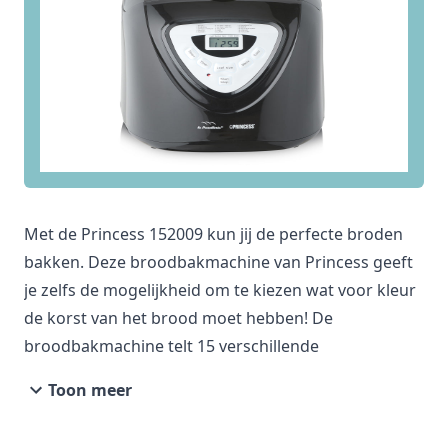
Bekijk product
€ 94,99
€ 77,95
Verkoop door
De Bijenkorf
Bekijk product
Met de Princess 152009 kun jij de perfecte broden
€ 109,00
bakken. Deze broodbakmachine van Princess geeft
Verkoop door
je zelfs de mogelijkheid om te kiezen wat voor kleur
Conrad
de korst van het brood moet hebben! De
Bekijk product
broodbakmachine telt 15 verschillende
bakprogramma’s, waaronder een glutenvrij
Toon meer
programma.