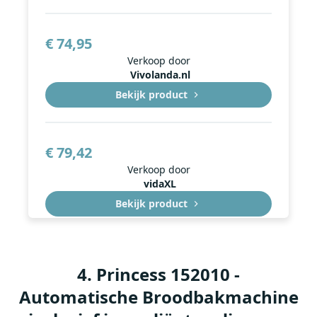
€ 74,95
Verkoop door
Vivolanda.nl
Bekijk product
€ 79,42
Verkoop door
vidaXL
Bekijk product
€ 79,42
4
.
Princess 152010 -
Verkoop door
Automatische Broodbakmachine
vidaXL
Bekijk product