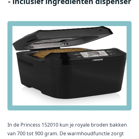
- inclusief ingrediënten dispenser
€ 95,94
€ 79,95
Verkoop door
Expert.nl
Bekijk product
€ 79,95
Verkoop door
MediaMarkt
Bekijk product
€ 81,99
In de Princess 152010 kun je royale broden bakken
Verkoop door
Conrad
van 700 tot 900 gram. De warmhoudfunctie zorgt