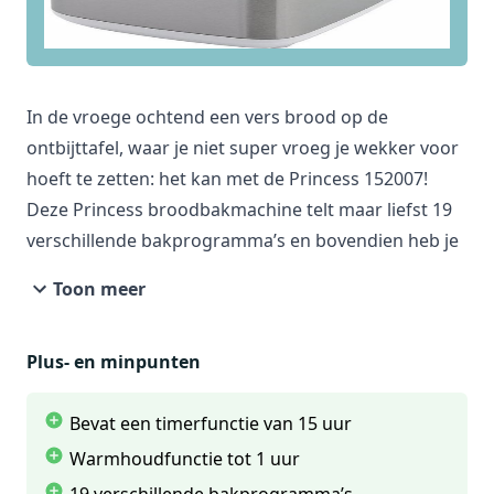
Expert.nl
Bekijk product
In de vroege ochtend een vers brood op de
€ 99,99
ontbijttafel, waar je niet super vroeg je wekker voor
Verkoop door
hoeft te zetten: het kan met de Princess 152007!
Coolblue
Deze Princess broodbakmachine telt maar liefst 19
Bekijk product
verschillende bakprogramma’s en bovendien heb je
keuze uit 3 instelbare bruiningsstanden. Deze
Toon meer
€ 119,20
broodbakmachine van Princess heeft een capaciteit
Verkoop door
van 500 tot 750 gram.
Tiptopdeal
Plus- en minpunten
Bekijk product
Bevat een timerfunctie van 15 uur
Warmhoudfunctie tot 1 uur
€ 133,50