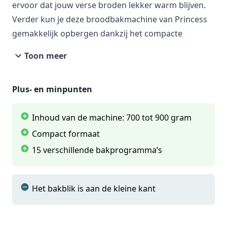
Bekijk product
ervoor dat jouw verse broden lekker warm blijven.
Verder kun je deze broodbakmachine van Princess
gemakkelijk opbergen dankzij het compacte
€ 95,99
€ 82,93
formaat.
Toon meer
Verkoop door
Blokker.nl
Bekijk product
Plus- en minpunten
Inhoud van de machine: 700 tot 900 gram
€ 97,90
Compact formaat
Verkoop door
Frank.nl
15 verschillende bakprogramma’s
Bekijk product
Het bakblik is aan de kleine kant