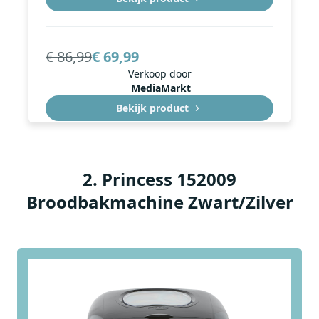
€ 86,99
€ 69,99
Verkoop door
MediaMarkt
Bekijk product
€ 97,99
€ 72,95
2
.
Princess 152009
Verkoop door
Broodbakmachine Zwart/Zilver
Wehkamp
Bekijk product
€ 86,95
€ 72,95
Verkoop door
Expert.nl