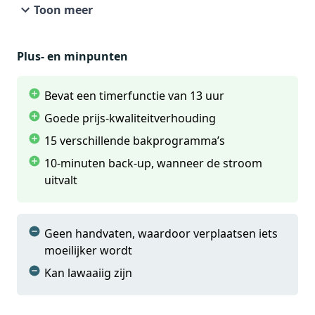
Toon meer
een brood van gemiddeld 900 gram bakken. Als je
voor de eerste keer een broodbakmachine wilt
Plus- en minpunten
kopen, is deze van Princess zeer geschikt.
Bevat een timerfunctie van 13 uur
Goede prijs-kwaliteitverhouding
15 verschillende bakprogramma’s
10-minuten back-up, wanneer de stroom
uitvalt
Geen handvaten, waardoor verplaatsen iets
moeilijker wordt
Kan lawaaiig zijn